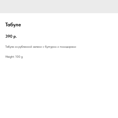
Табуле
390
р.
Табуле из рубленной зелени с булгуром и помидорами
Weight: 100 g